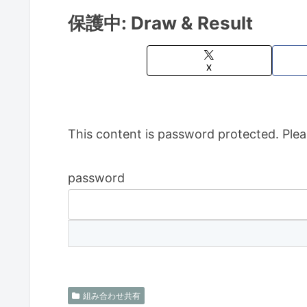
保護中: Draw & Result
X
This content is password protected. Plea
password
組み合わせ共有