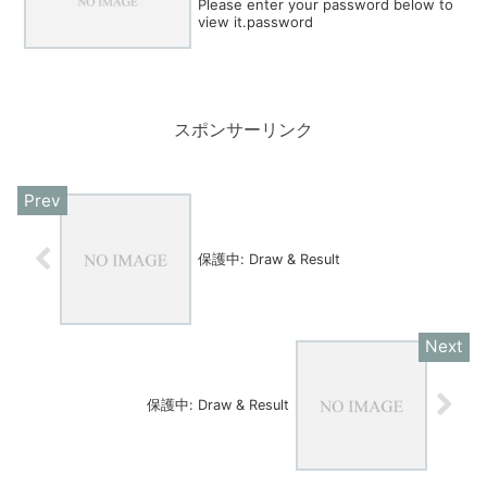
Please enter your password below to
view it.password
スポンサーリンク
保護中: Draw & Result
保護中: Draw & Result