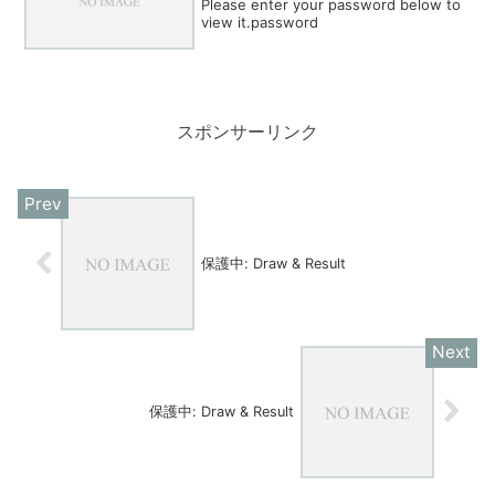
Please enter your password below to
view it.password
スポンサーリンク
保護中: Draw & Result
保護中: Draw & Result