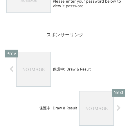
Please enter your password below to
view it.password
スポンサーリンク
保護中: Draw & Result
保護中: Draw & Result