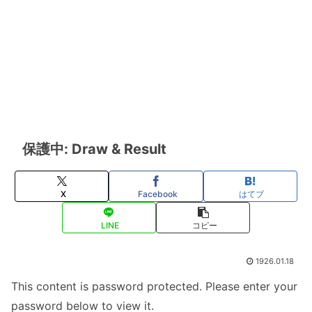
保護中: Draw & Result
X
Facebook
はてブ
LINE
コピー
1926.01.18
This content is password protected. Please enter your
password below to view it.