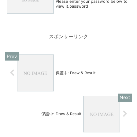
Please enter your password below to
view it.password
スポンサーリンク
保護中: Draw & Result
保護中: Draw & Result