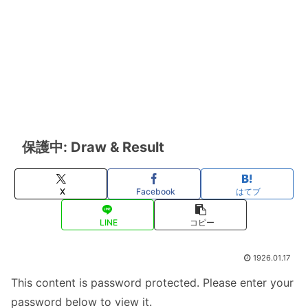
保護中: Draw & Result
X
Facebook
はてブ
LINE
コピー
1926.01.17
This content is password protected. Please enter your
password below to view it.