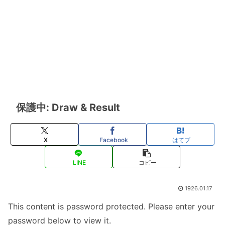
保護中: Draw & Result
X
Facebook
はてブ
LINE
コピー
1926.01.17
This content is password protected. Please enter your
password below to view it.