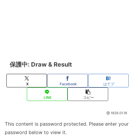
保護中: Draw & Result
X
Facebook
はてブ
LINE
コピー
1926.01.16
This content is password protected. Please enter your
password below to view it.