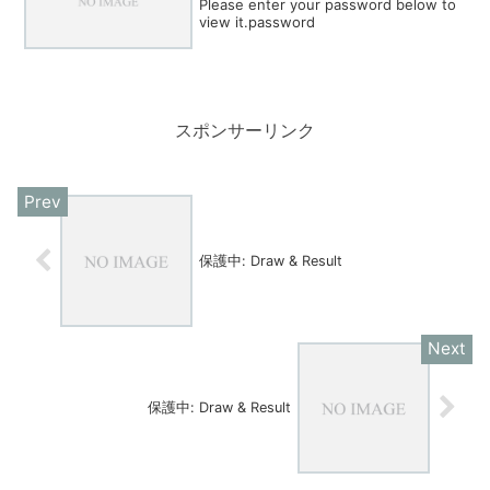
Please enter your password below to
view it.password
スポンサーリンク
保護中: Draw & Result
保護中: Draw & Result