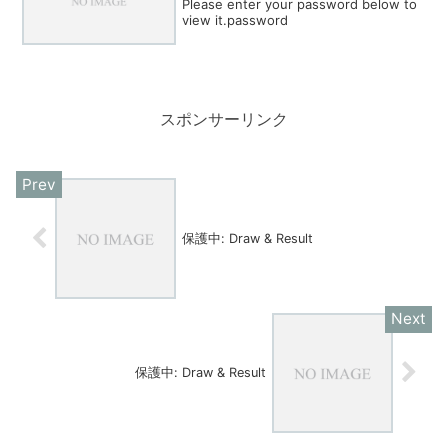
Please enter your password below to
view it.password
スポンサーリンク
保護中: Draw & Result
保護中: Draw & Result