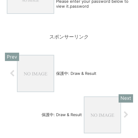
Please enter your password below to
view it.password
スポンサーリンク
保護中: Draw & Result
保護中: Draw & Result