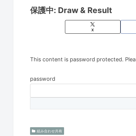
保護中: Draw & Result
X
This content is password protected. Plea
password
組み合わせ共有