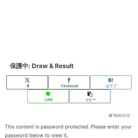
保護中: Draw & Result
X
Facebook
はてブ
LINE
コピー
1926.01.12
This content is password protected. Please enter your
password below to view it.