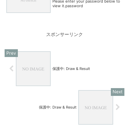
Please enter your password below to
view it.password
スポンサーリンク
保護中: Draw & Result
保護中: Draw & Result