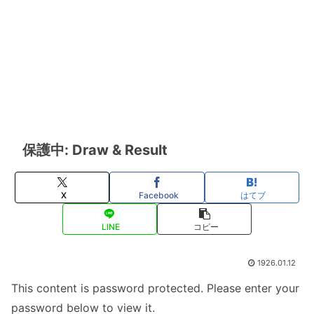
保護中: Draw & Result
X
Facebook
はてブ
LINE
コピー
1926.01.12
This content is password protected. Please enter your
password below to view it.