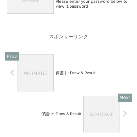
Please enter your password below to
view it.password
スポンサーリンク
保護中: Draw & Result
保護中: Draw & Result