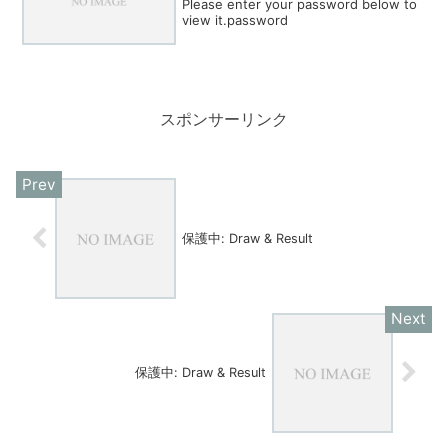
Please enter your password below to
view it.password
スポンサーリンク
保護中: Draw & Result
保護中: Draw & Result