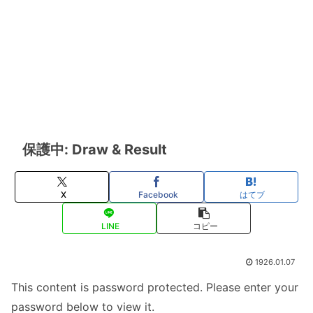
保護中: Draw & Result
X
Facebook
はてブ
LINE
コピー
1926.01.07
This content is password protected. Please enter your
password below to view it.