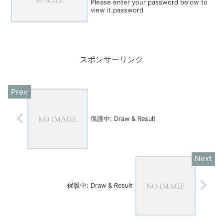
Please enter your password below to
view it.password
スポンサーリンク
保護中: Draw & Result
保護中: Draw & Result