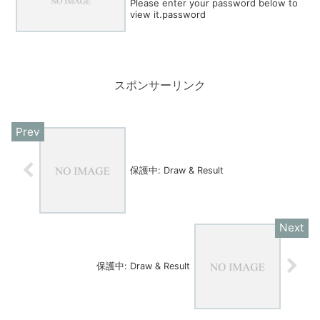
Please enter your password below to
view it.password
スポンサーリンク
保護中: Draw & Result
保護中: Draw & Result