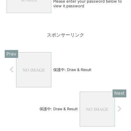
Please enter your password below to
view it.password
スポンサーリンク
保護中: Draw & Result
保護中: Draw & Result