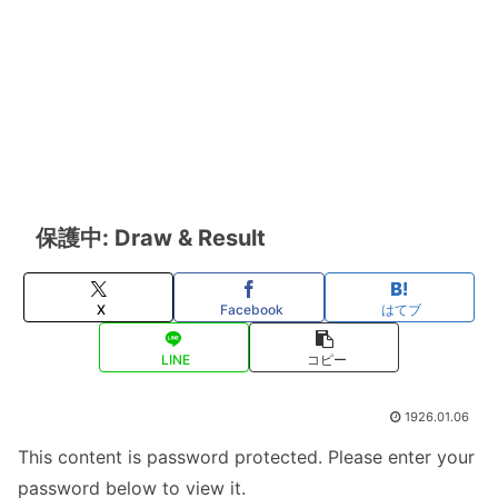
保護中: Draw & Result
X
Facebook
はてブ
LINE
コピー
1926.01.06
This content is password protected. Please enter your
password below to view it.