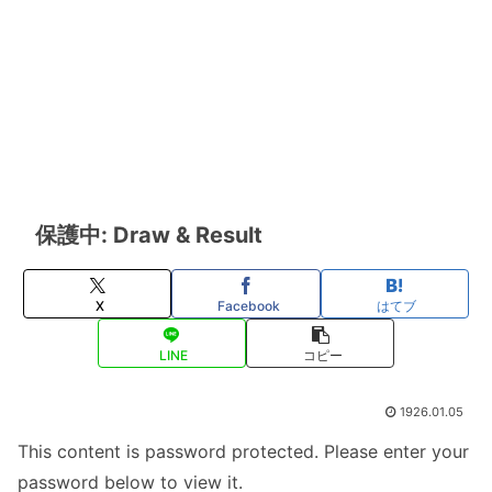
保護中: Draw & Result
X
Facebook
はてブ
LINE
コピー
1926.01.05
This content is password protected. Please enter your
password below to view it.