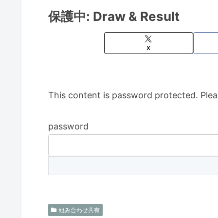
保護中: Draw & Result
X
This content is password protected. Plea
password
組み合わせ共有