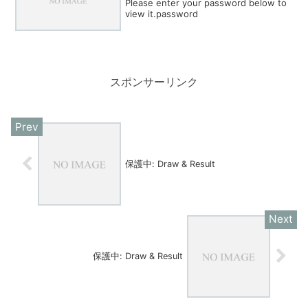
Please enter your password below to
view it.password
スポンサーリンク
保護中: Draw & Result
保護中: Draw & Result