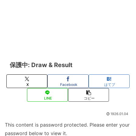
保護中: Draw & Result
X
Facebook
はてブ
LINE
コピー
1926.01.04
This content is password protected. Please enter your
password below to view it.