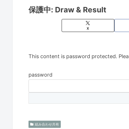
保護中: Draw & Result
X
This content is password protected. Plea
password
組み合わせ共有