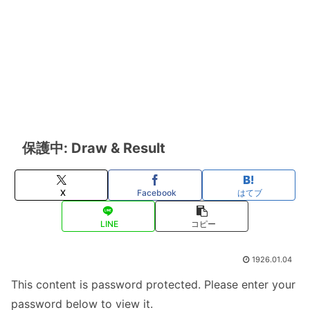
保護中: Draw & Result
X
Facebook
はてブ
LINE
コピー
1926.01.04
This content is password protected. Please enter your
password below to view it.