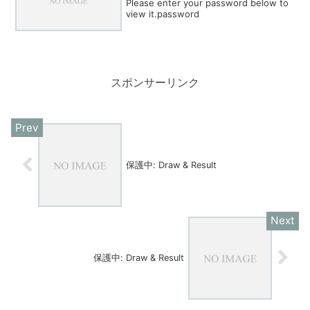
Please enter your password below to
view it.password
スポンサーリンク
保護中: Draw & Result
保護中: Draw & Result