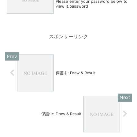
Please enter your password below to
view it.password
スポンサーリンク
保護中: Draw & Result
保護中: Draw & Result