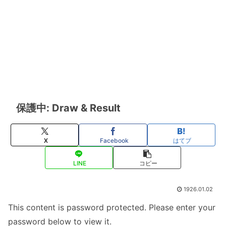
保護中: Draw & Result
X
Facebook
はてブ
LINE
コピー
1926.01.02
This content is password protected. Please enter your
password below to view it.