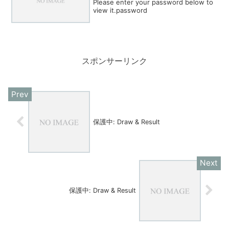
Please enter your password below to
view it.password
スポンサーリンク
保護中: Draw & Result
保護中: Draw & Result