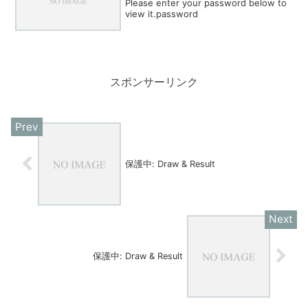
Please enter your password below to
view it.password
スポンサーリンク
保護中: Draw & Result
保護中: Draw & Result