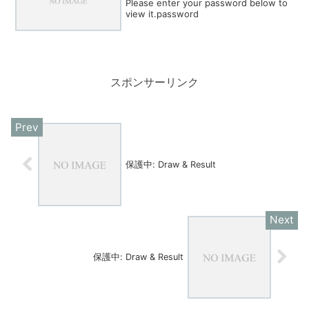
Please enter your password below to
view it.password
スポンサーリンク
保護中: Draw & Result
保護中: Draw & Result