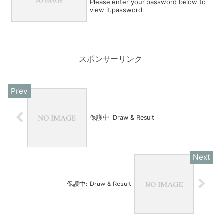
Please enter your password below to
view it.password
スポンサーリンク
保護中: Draw & Result
保護中: Draw & Result