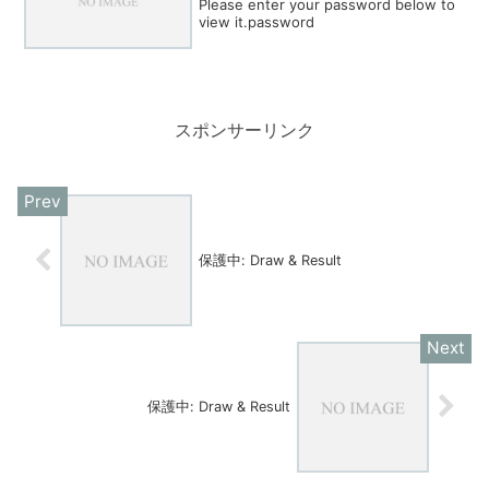
Please enter your password below to
view it.password
スポンサーリンク
保護中: Draw & Result
保護中: Draw & Result