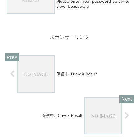
Please enter your password below to
view it.password
スポンサーリンク
保護中: Draw & Result
保護中: Draw & Result