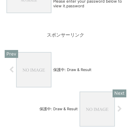
Please enter your password below to
view it.password
スポンサーリンク
保護中: Draw & Result
保護中: Draw & Result