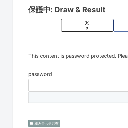
保護中: Draw & Result
X
This content is password protected. Plea
password
組み合わせ共有