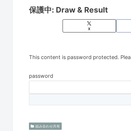
保護中: Draw & Result
X
This content is password protected. Plea
password
組み合わせ共有