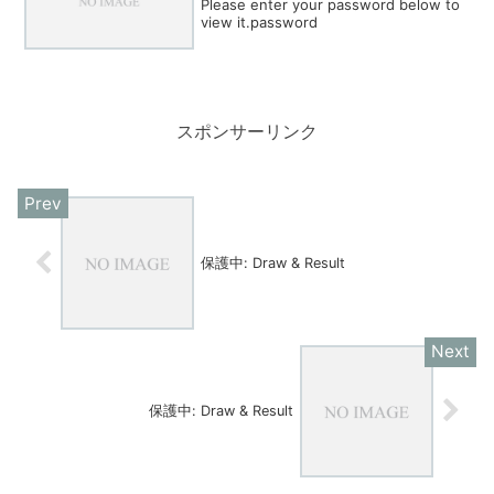
Please enter your password below to
view it.password
スポンサーリンク
保護中: Draw & Result
保護中: Draw & Result