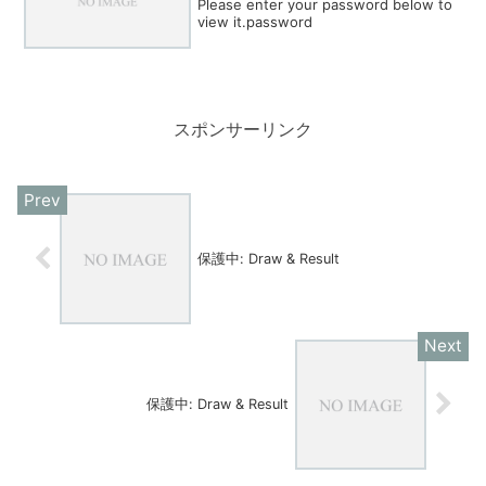
Please enter your password below to
view it.password
スポンサーリンク
保護中: Draw & Result
保護中: Draw & Result