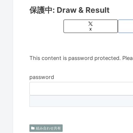
保護中: Draw & Result
X
This content is password protected. Plea
password
組み合わせ共有