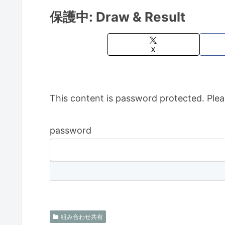
保護中: Draw & Result
X
This content is password protected. Plea
password
組み合わせ共有