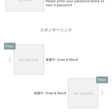
Please enter your password below to
view it.password
スポンサーリンク
保護中: Draw & Result
保護中: Draw & Result