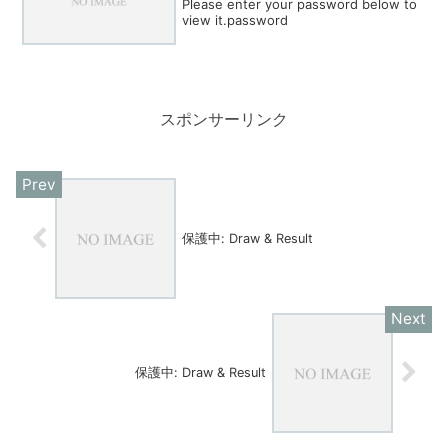
Please enter your password below to
view it.password
スポンサーリンク
保護中: Draw & Result
保護中: Draw & Result