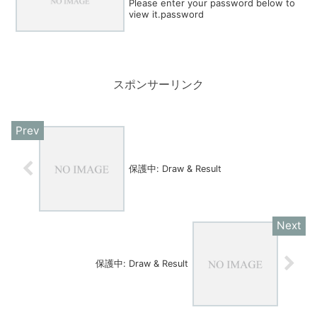
Please enter your password below to
view it.password
スポンサーリンク
保護中: Draw & Result
保護中: Draw & Result