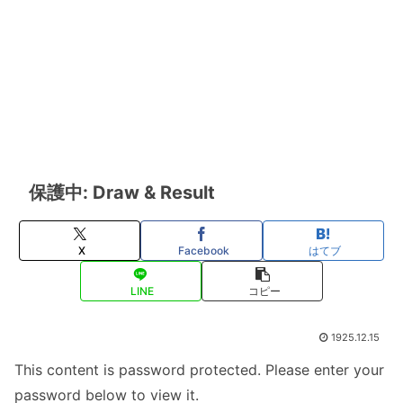
保護中: Draw & Result
X
Facebook
はてブ
LINE
コピー
1925.12.15
This content is password protected. Please enter your
password below to view it.