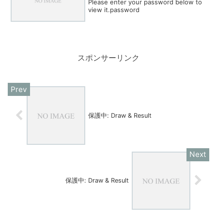
Please enter your password below to
view it.password
スポンサーリンク
保護中: Draw & Result
保護中: Draw & Result